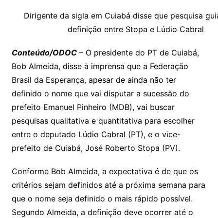
p
at
e
er
t
k
ai
o
s
e
ut
k
a
hr
m
h
y
s
gr
e
l
gl
s
s
lo
y
h
e
ai
ar
Dirigente da sigla em Cuiabá disse que pesquisa gui
Li
A
a
dI
e
e
definição entre Stopa e Lúdio Cabral
s
o
p
o
a
l
e
n
p
m
n
Cl
n
a
k.
e
o
d
Conteúdo/ODOC
– O presidente do PT de Cuiabá,
k
p
a
g
g
c
M
s
Bob Almeida, disse à imprensa que a Federação
s
e
e
o
ai
Brasil da Esperança, apesar de ainda não ter
sr
m
l
definido o nome que vai disputar a sucessão do
o
prefeito Emanuel Pinheiro (MDB), vai buscar
pesquisas qualitativa e quantitativa para escolher
o
entre o deputado Lúdio Cabral (PT), e o vice-
m
prefeito de Cuiabá, José Roberto Stopa (PV).
Conforme Bob Almeida, a expectativa é de que os
critérios sejam definidos até a próxima semana para
que o nome seja definido o mais rápido possível.
Segundo Almeida, a definição deve ocorrer até o