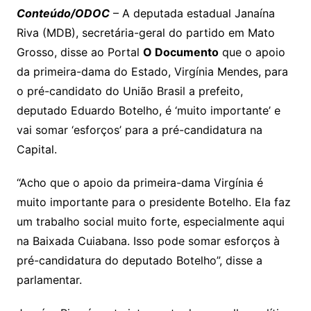
y
s
gr
e
l
gl
s
s
lo
y
h
e
ai
ar
Conteúdo/ODOC
– A deputada estadual Janaína
Li
A
a
dI
e
e
Riva (MDB), secretária-geral do partido em Mato
s
o
p
o
a
l
e
Grosso, disse ao Portal
O Documento
que o apoio
n
p
m
n
Cl
n
a
k.
e
o
d
da primeira-dama do Estado, Virgínia Mendes, para
k
p
a
g
g
c
M
s
o pré-candidato do União Brasil a prefeito,
s
e
e
o
ai
deputado Eduardo Botelho, é ‘muito importante’ e
sr
m
l
vai somar ‘esforços’ para a pré-candidatura na
o
Capital.
o
“Acho que o apoio da primeira-dama Virgínia é
m
muito importante para o presidente Botelho. Ela faz
um trabalho social muito forte, especialmente aqui
na Baixada Cuiabana. Isso pode somar esforços à
pré-candidatura do deputado Botelho”, disse a
parlamentar.