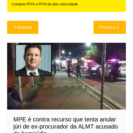
Comprar IPV4 e IPV6 de alta velocidade
Navegação
Anterior
Próximo
de
Post
MPE é contra recurso que tenta anular
júri de ex-procurador da ALMT acusado