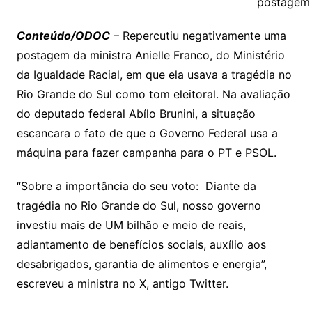
Li
A
a
dI
e
e
postagem 
s
o
p
o
a
l
e
n
p
m
n
Cl
n
a
k.
e
o
d
Conteúdo/ODOC
– Repercutiu negativamente uma
k
p
a
g
g
c
M
s
postagem da ministra Anielle Franco, do Ministério
s
e
e
o
ai
da Igualdade Racial, em que ela usava a tragédia no
sr
m
l
Rio Grande do Sul como tom eleitoral. Na avaliação
o
do deputado federal Abílo Brunini, a situação
escancara o fato de que o Governo Federal usa a
o
máquina para fazer campanha para o PT e PSOL.
m
“Sobre a importância do seu voto: Diante da
tragédia no Rio Grande do Sul, nosso governo
investiu mais de UM bilhão e meio de reais,
adiantamento de benefícios sociais, auxílio aos
desabrigados, garantia de alimentos e energia”,
escreveu a ministra no X, antigo Twitter.