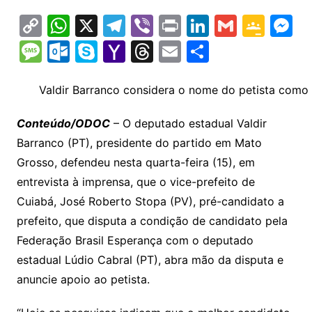
C
W
X
T
Vi
Pr
Li
G
G
M
o
h
el
b
in
n
m
o
e
M
O
S
Y
T
E
S
p
at
e
er
t
k
ai
o
s
e
ut
k
a
hr
m
h
y
s
gr
e
l
gl
s
s
lo
y
h
e
ai
ar
Valdir Barranco considera o nome do petista como 
Li
A
a
dI
e
e
s
o
p
o
a
l
e
Conteúdo/ODOC
– O deputado estadual Valdir
n
p
m
n
Cl
n
a
k.
e
o
d
Barranco (PT), presidente do partido em Mato
k
p
a
g
g
c
M
s
Grosso, defendeu nesta quarta-feira (15), em
s
e
e
o
ai
entrevista à imprensa, que o vice-prefeito de
sr
m
l
Cuiabá, José Roberto Stopa (PV), pré-candidato a
o
prefeito, que disputa a condição de candidato pela
Federação Brasil Esperança com o deputado
o
estadual Lúdio Cabral (PT), abra mão da disputa e
m
anuncie apoio ao petista.