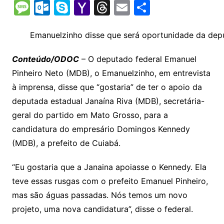
o
h
el
b
in
n
m
o
e
M
O
S
Y
T
E
S
p
at
e
er
t
k
ai
o
s
e
ut
k
a
hr
m
h
y
s
gr
e
l
gl
s
s
lo
y
h
e
ai
ar
Emanuelzinho disse que será oportunidade da depu
Li
A
a
dI
e
e
s
o
p
o
a
l
e
Conteúdo/ODOC
– O deputado federal Emanuel
n
p
m
n
Cl
n
a
k.
e
o
d
Pinheiro Neto (MDB), o Emanuelzinho, em entrevista
k
p
a
g
g
c
M
s
à imprensa, disse que “gostaria” de ter o apoio da
s
e
e
o
ai
deputada estadual Janaína Riva (MDB), secretária-
sr
m
l
geral do partido em Mato Grosso, para a
o
candidatura do empresário Domingos Kennedy
(MDB), a prefeito de Cuiabá.
o
m
“Eu gostaria que a Janaina apoiasse o Kennedy. Ela
teve essas rusgas com o prefeito Emanuel Pinheiro,
mas são águas passadas. Nós temos um novo
projeto, uma nova candidatura”, disse o federal.