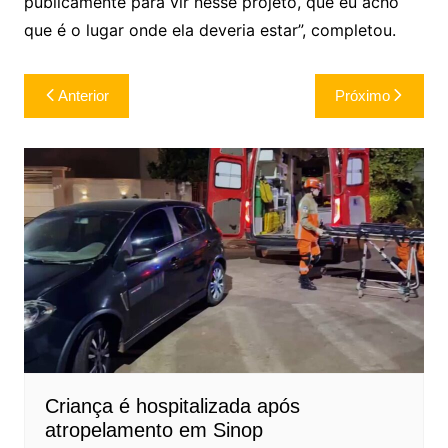
publicamente para vir nesse projeto, que eu acho
que é o lugar onde ela deveria estar”, completou.
Navegação
Anterior
Próximo
de
Post
Criança é hospitalizada após
atropelamento em Sinop