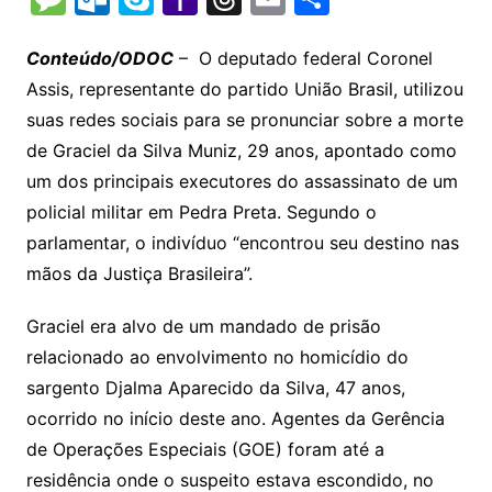
p
at
e
er
t
k
ai
o
s
e
ut
k
a
hr
m
h
y
s
gr
e
l
gl
s
s
lo
y
h
e
ai
ar
Conteúdo/ODOC
– O deputado federal Coronel
Li
A
a
dI
e
e
Assis, representante do partido União Brasil, utilizou
s
o
p
o
a
l
e
suas redes sociais para se pronunciar sobre a morte
n
p
m
n
Cl
n
a
k.
e
o
d
de Graciel da Silva Muniz, 29 anos, apontado como
k
p
a
g
g
c
M
s
um dos principais executores do assassinato de um
s
e
e
o
ai
policial militar em Pedra Preta. Segundo o
sr
m
l
parlamentar, o indivíduo “encontrou seu destino nas
o
mãos da Justiça Brasileira”.
o
Graciel era alvo de um mandado de prisão
m
relacionado ao envolvimento no homicídio do
sargento Djalma Aparecido da Silva, 47 anos,
ocorrido no início deste ano. Agentes da Gerência
de Operações Especiais (GOE) foram até a
residência onde o suspeito estava escondido, no