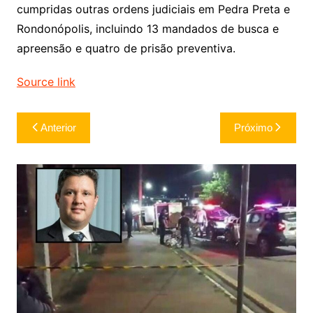
cumpridas outras ordens judiciais em Pedra Preta e
Rondonópolis, incluindo 13 mandados de busca e
apreensão e quatro de prisão preventiva.
Source link
Navegação
Anterior
Próximo
de
Post