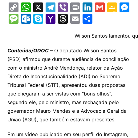
C
W
X
T
Vi
Pr
Li
G
G
M
o
h
el
b
in
n
m
o
e
M
O
S
Y
T
E
S
p
at
e
er
t
k
ai
o
s
e
ut
k
a
hr
m
h
y
s
gr
e
l
gl
s
s
lo
y
h
e
ai
ar
Wilson Santos lamentou qu
Li
A
a
dI
e
e
s
o
p
o
a
l
e
Conteúdo/ODOC
– O deputado Wilson Santos
n
p
m
n
Cl
n
a
k.
e
o
d
(PSD) afirmou que durante audiência de conciliação
k
p
a
g
g
c
M
s
com o ministro André Mendonça, relator da Ação
s
e
e
o
ai
Direta de Inconstucionalidade (ADI) no Supremo
sr
m
l
Tribunal Federal (STF), apresentou duas propostas
o
que chegaram a ser vistas com “bons olhos”,
segundo ele, pelo ministro, mas rechaçada pelo
o
governador Mauro Mendes e a Advocacia Geral da
m
União (AGU), que também estavam presentes.
Em um vídeo publicado em seu perfil do Instagram,