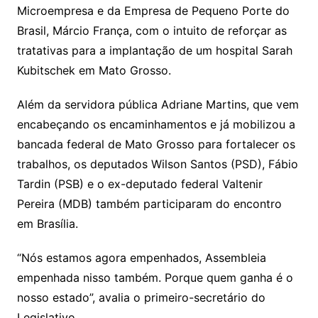
Microempresa e da Empresa de Pequeno Porte do
n
p
m
n
Cl
n
a
k.
e
o
d
Brasil, Márcio França, com o intuito de reforçar as
k
p
a
g
g
c
M
s
tratativas para a implantação de um hospital Sarah
s
e
e
o
ai
Kubitschek em Mato Grosso.
sr
m
l
o
Além da servidora pública Adriane Martins, que vem
encabeçando os encaminhamentos e já mobilizou a
o
bancada federal de Mato Grosso para fortalecer os
m
trabalhos, os deputados Wilson Santos (PSD), Fábio
Tardin (PSB) e o ex-deputado federal Valtenir
Pereira (MDB) também participaram do encontro
em Brasília.
“Nós estamos agora empenhados, Assembleia
empenhada nisso também. Porque quem ganha é o
nosso estado”, avalia o primeiro-secretário do
Legislativo.