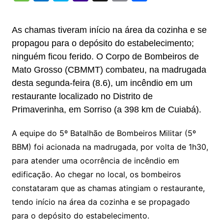
p
at
e
er
t
k
ai
o
s
e
ut
k
a
hr
m
h
y
s
gr
e
l
gl
s
s
lo
y
h
e
ai
ar
As chamas tiveram início na área da cozinha e se
Li
A
a
dI
e
e
s
o
p
o
a
l
e
propagou para o depósito do estabelecimento;
n
p
m
n
Cl
n
a
k.
e
o
d
ninguém ficou ferido. O Corpo de Bombeiros de
k
p
a
g
g
c
M
s
Mato Grosso (CBMMT) combateu, na madrugada
s
e
desta segunda-feira (8.6), um incêndio em um
e
o
ai
restaurante localizado no Distrito de
sr
m
l
Primaverinha, em Sorriso (a 398 km de Cuiabá).
o
o
A equipe do 5º Batalhão de Bombeiros Militar (5º
m
BBM) foi acionada na madrugada, por volta de 1h30,
para atender uma ocorrência de incêndio em
edificação. Ao chegar no local, os bombeiros
constataram que as chamas atingiam o restaurante,
tendo início na área da cozinha e se propagado
para o depósito do estabelecimento.