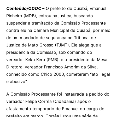
p
at
e
er
t
k
ai
o
s
e
ut
k
a
hr
m
h
y
s
gr
e
l
gl
s
s
lo
y
h
e
ai
ar
Conteúdo/ODOC –
O prefeito de Cuiabá, Emanuel
Li
A
a
dI
e
e
Pinheiro (MDB), entrou na justiça, buscando
s
o
p
o
a
l
e
suspender a tramitação da Comissão Processante
n
p
m
n
Cl
n
a
k.
e
o
d
contra ele na Câmara Municipal de Cuiabá, por meio
k
p
a
g
g
c
M
s
de um mandado de segurança no Tribunal de
s
e
e
o
ai
Justiça de Mato Grosso (TJMT). Ele alega que a
sr
m
l
presidência da Comissão, sob comando do
o
vereador Keko Kero (PMB), e o presidente da Mesa
o
Diretora, vereador Francisco Amorim da Silva,
m
conhecido como Chico 2000, cometeram “ato ilegal
e abusivo”.
A Comissão Processante foi instaurada a pedido do
vereador Felipe Corrêa (Cidadania) após o
afastamento temporário de Emanuel do cargo de
prefeito em março. Corrêa listou uma série de