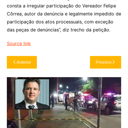
consta a irregular participação do Vereador Felipe
Côrrea, autor da denúncia e legalmente impedido de
participação dos atos processuais, com exceção
das peças de denúncias”, diz trecho da petição.
Source link
Navegação
Anterior
Próximo
de
Post