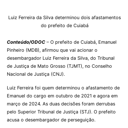
p
at
e
er
t
k
ai
o
s
e
ut
k
a
hr
m
h
y
s
gr
e
l
gl
s
s
lo
y
h
e
ai
ar
Li
A
a
dI
e
e
Luiz Ferreira da Silva determinou dois afastamentos
s
o
p
o
a
l
e
n
p
do prefeito de Cuiabá
m
n
Cl
n
a
k.
e
o
d
k
p
a
g
g
c
M
s
Conteúdo/ODOC
– O prefeito de Cuiabá, Emanuel
s
e
e
o
ai
Pinheiro (MDB), afirmou que vai acionar o
sr
m
l
desembargador Luiz Ferreira da Silva, do Tribunal
o
de Justiça de Mato Grosso (TJMT), no Conselho
o
Nacional de Justiça (CNJ).
m
Luiz Ferreira foi quem determinou o afastamento de
Emanuel do cargo em outubro de 2021 e agora em
março de 2024. As duas decisões foram derrubas
pelo Superior Tribunal de Justiça (STJ). O prefeito
acusa o desembargador de perseguição.