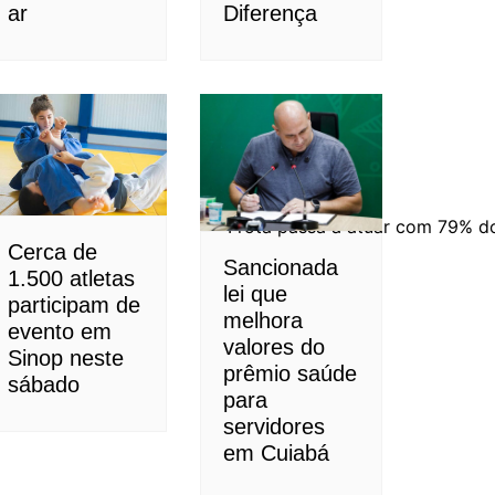
ar
Diferença
Frota passa a atuar com 79% do
Cerca de
Sancionada
1.500 atletas
lei que
participam de
melhora
evento em
valores do
Sinop neste
prêmio saúde
sábado
para
servidores
em Cuiabá