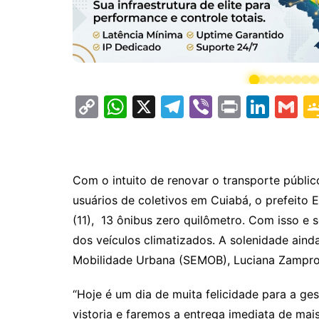
C
W
X
T
Vi
Pr
Li
G
o
h
el
b
in
n
m
p
at
e
er
t
k
ai
y
s
gr
e
l
Com o intuito de renovar o transporte públic
Li
A
a
dI
usuários de coletivos em Cuiabá, o prefeito
n
p
m
n
(11), 13 ônibus zero quilômetro. Com isso e 
k
p
dos veículos climatizados. A solenidade aind
Mobilidade Urbana (SEMOB), Luciana Zampro
“Hoje é um dia de muita felicidade para a ge
vistoria e faremos a entrega imediata de mai