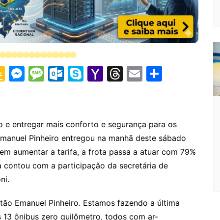
G
M
M
O
S
Y
T
E
S
o
e
e
ut
k
a
hr
m
h
o
s
s
lo
y
h
e
ai
ar
gl
s
s
o
p
o
a
l
e
o e entregar mais conforto e segurança para os
e
e
a
k.
e
o
d
 Emanuel Pinheiro entregou na manhã deste sábado
Cl
n
g
c
M
s
sem aumentar a tarifa, a frota passa a atuar com 79%
a
g
e
o
ai
a contou com a participação da secretária de
s
er
m
l
ni.
sr
stão Emanuel Pinheiro. Estamos fazendo a última
o
s 13 ônibus zero quilômetro, todos com ar-