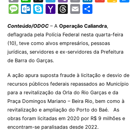
o
h
el
b
in
n
m
o
e
M
O
S
Y
T
E
S
p
at
e
er
t
k
ai
o
s
e
ut
k
a
hr
m
h
y
s
gr
e
l
gl
s
s
lo
y
h
e
ai
ar
Conteúdo/ODOC
– A
Operação Caliandra
,
Li
A
a
dI
e
e
deflagrada pela Polícia Federal nesta quarta-feira
s
o
p
o
a
l
e
(10), teve como alvos empresários, pessoas
n
p
m
n
Cl
n
a
k.
e
o
d
jurídicas, servidores e ex-servidores da Prefeitura
k
p
a
g
g
c
M
s
de Barra do Garças.
s
e
e
o
ai
sr
m
l
A ação apura suposta fraude à licitação e desvio de
o
recursos públicos federais repassados ao Município
para a revitalização da Orla do Rio Garças e da
o
Praça Domingos Mariano – Beira Rio, bem como à
m
revitalização e ampliação do Porto do Baé. As
obras foram licitadas em 2020 por R$ 9 milhões e
encontram-se paralisadas desde 2022.