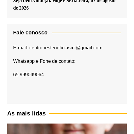
Seja bem-vindo(a). Hoje é
Sexta-feira, 07 de agosto
de 2026
Fale conosco
E-mail: centrooestenoticiasmt@gmail.com
Whatsapp e Fone de contato:
65 999049064
As mais lidas