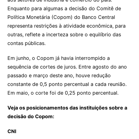
k
p
a
g
g
c
M
s
Enquanto para algumas a decisão do Comitê de
s
e
e
o
ai
Política Monetária (Copom) do Banco Central
sr
m
l
representa restrições à atividade econômica, para
o
outras, reflete a incerteza sobre o equilíbrio das
o
contas públicas.
m
Em junho, o Copom já havia interrompido a
sequência de cortes de juros. Entre agosto do ano
passado e março deste ano, houve redução
constante de 0,5 ponto percentual a cada reunião.
Em maio, o corte foi de 0,25 ponto percentual.
Veja os posicionamentos das instituições sobre a
decisão do Copom:
CNI