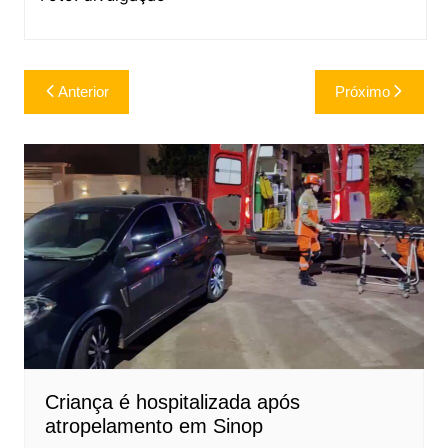
Navegação
Anterior
Próximo
de
Post
Criança é hospitalizada após
atropelamento em Sinop