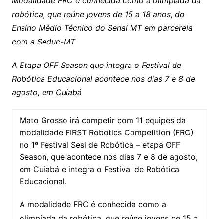
y
s
gr
e
l
gl
s
s
lo
y
h
e
ai
ar
Modalidade FRC é conhecida como a olimpíada da
Li
A
a
dI
e
e
robótica, que reúne jovens de 15 a 18 anos, do
s
o
p
o
a
l
e
Ensino Médio Técnico do Senai MT em parcereia
n
p
m
n
Cl
n
a
k.
e
o
d
com a Seduc-MT
k
p
a
g
g
c
M
s
s
e
e
o
ai
A Etapa OFF Season que integra o Festival de
sr
m
l
Robótica Educacional acontece nos dias 7 e 8 de
o
agosto, em Cuiabá
o
Mato Grosso irá competir com 11 equipes da
m
modalidade FIRST Robotics Competition (FRC)
no 1º Festival Sesi de Robótica – etapa OFF
Season, que acontece nos dias 7 e 8 de agosto,
em Cuiabá e integra o Festival de Robótica
Educacional.
A modalidade FRC é conhecida como a
olimpíada da robótica, que reúne jovens de 15 a