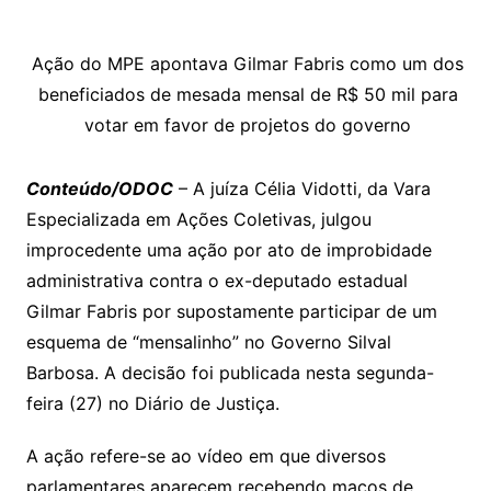
e
ut
k
a
hr
m
h
y
s
gr
e
l
gl
s
s
lo
y
h
e
ai
ar
Li
A
a
dI
e
e
Ação do MPE apontava Gilmar Fabris como um dos
s
o
p
o
a
l
e
beneficiados de mesada mensal de R$ 50 mil para
n
p
m
n
Cl
n
a
k.
e
o
d
votar em favor de projetos do governo
k
p
a
g
g
c
M
s
s
e
e
o
ai
Conteúdo/ODOC
– A juíza Célia Vidotti, da Vara
sr
m
l
Especializada em Ações Coletivas, julgou
o
improcedente uma ação por ato de improbidade
o
administrativa contra o ex-deputado estadual
m
Gilmar Fabris por supostamente participar de um
esquema de “mensalinho” no Governo Silval
Barbosa. A decisão foi publicada nesta segunda-
feira (27) no Diário de Justiça.
A ação refere-se ao vídeo em que diversos
parlamentares aparecem recebendo maços de