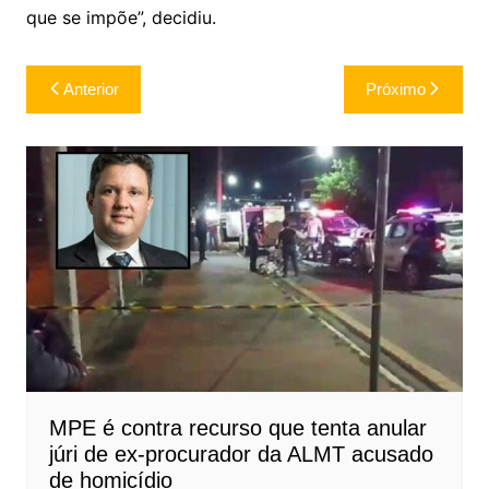
que se impõe”, decidiu.
Navegação
Anterior
Próximo
de
Post
MPE é contra recurso que tenta anular
júri de ex-procurador da ALMT acusado
de homicídio