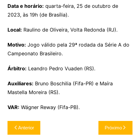
Data e horário:
quarta-feira, 25 de outubro de
2023, às 19h (de Brasília).
Local:
Raulino de Oliveira, Volta Redonda (RJ).
Motivo:
Jogo válido pela 29ª rodada da Série A do
Campeonato Brasileiro.
Árbitro:
Leandro Pedro Vuaden (RS).
Auxiliares:
Bruno Boschilia (Fifa-PR) e Maíra
Mastella Moreira (RS).
VAR:
Wágner Reway (Fifa-PB).
Navegação
Anterior
Próximo
de