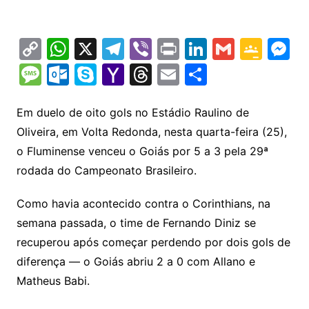
C
W
X
T
Vi
Pr
Li
G
G
M
o
h
el
b
in
n
m
o
e
M
O
S
Y
T
E
S
p
at
e
er
t
k
ai
o
s
e
ut
k
a
hr
m
h
y
s
gr
e
l
gl
s
s
lo
y
h
e
ai
ar
Em duelo de oito gols no Estádio Raulino de
Li
A
a
dI
e
e
Oliveira, em Volta Redonda, nesta quarta-feira (25),
s
o
p
o
a
l
e
o Fluminense venceu o Goiás por 5 a 3 pela 29ª
n
p
m
n
Cl
n
a
k.
e
o
d
rodada do Campeonato Brasileiro.
k
p
a
g
g
c
M
s
s
e
e
o
ai
Como havia acontecido contra o Corinthians, na
sr
m
l
semana passada, o time de Fernando Diniz se
o
recuperou após começar perdendo por dois gols de
diferença — o Goiás abriu 2 a 0 com Allano e
o
Matheus Babi.
m