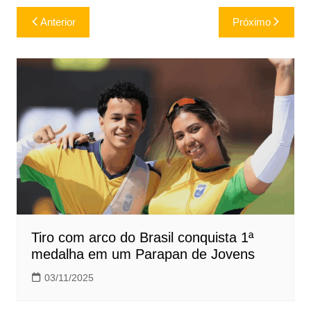
Navegação
Anterior
Próximo
de
Post
Tiro com arco do Brasil conquista 1ª
medalha em um Parapan de Jovens
03/11/2025