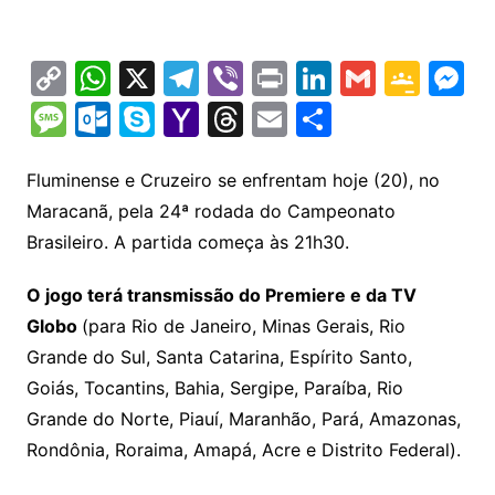
C
W
X
T
Vi
Pr
Li
G
G
M
o
h
el
b
in
n
m
o
e
M
O
S
Y
T
E
S
p
at
e
er
t
k
ai
o
s
e
ut
k
a
hr
m
h
y
s
gr
e
l
gl
s
s
lo
y
h
e
ai
ar
Fluminense e Cruzeiro se enfrentam hoje (20), no
Li
A
a
dI
e
e
Maracanã, pela 24ª rodada do Campeonato
s
o
p
o
a
l
e
Brasileiro. A partida começa às 21h30.
n
p
m
n
Cl
n
a
k.
e
o
d
k
p
a
g
g
c
M
s
O jogo terá transmissão do Premiere e da TV
s
e
e
o
ai
Globo
(para Rio de Janeiro, Minas Gerais, Rio
sr
m
l
Grande do Sul, Santa Catarina, Espírito Santo,
o
Goiás, Tocantins, Bahia, Sergipe, Paraíba, Rio
Grande do Norte, Piauí, Maranhão, Pará, Amazonas,
o
Rondônia, Roraima, Amapá, Acre e Distrito Federal).
m