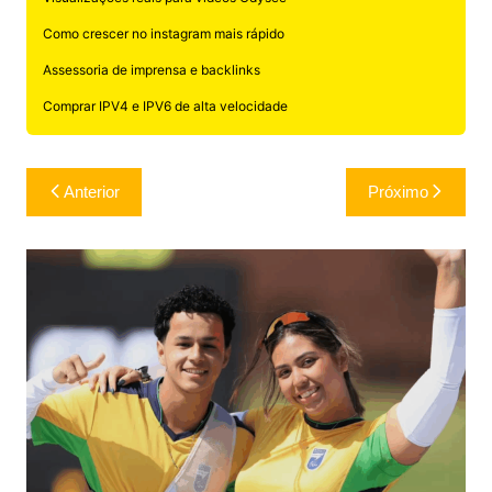
Como crescer no instagram mais rápido
Assessoria de imprensa e backlinks
Comprar IPV4 e IPV6 de alta velocidade
Navegação
Anterior
Próximo
de
Post