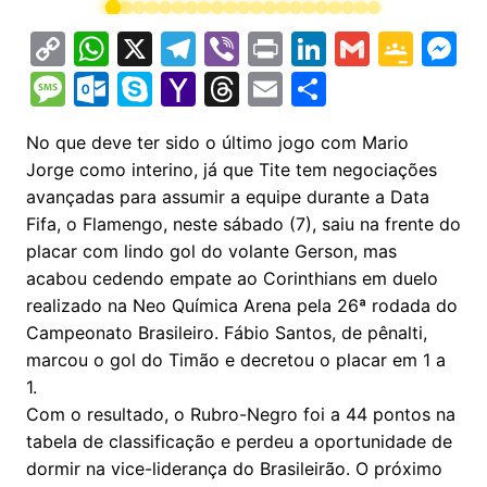
C
W
X
T
Vi
Pr
Li
G
G
M
o
h
el
b
in
n
m
o
e
M
O
S
Y
T
E
S
p
at
e
er
t
k
ai
o
s
e
ut
k
a
hr
m
h
No que deve ter sido o último jogo com Mario
y
s
gr
e
l
gl
s
s
lo
y
h
e
ai
ar
Jorge como interino, já que Tite tem negociações
Li
A
a
dI
e
e
s
o
p
o
a
l
e
avançadas para assumir a equipe durante a Data
n
p
m
n
Cl
n
a
k.
e
o
d
Fifa, o Flamengo, neste sábado (7), saiu na frente do
k
p
a
g
placar com lindo gol do volante Gerson, mas
g
c
M
s
acabou cedendo empate ao Corinthians em duelo
s
e
e
o
ai
realizado na Neo Química Arena pela 26ª rodada do
sr
m
l
Campeonato Brasileiro. Fábio Santos, de pênalti,
o
marcou o gol do Timão e decretou o placar em 1 a
o
1.
Com o resultado, o Rubro-Negro foi a 44 pontos na
m
tabela de classificação e perdeu a oportunidade de
dormir na vice-liderança do Brasileirão. O próximo