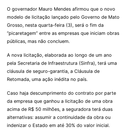
p
at
e
er
t
k
ai
o
s
e
ut
k
a
hr
m
h
y
s
gr
e
l
gl
s
s
lo
y
h
e
ai
ar
O governador Mauro Mendes afirmou que o novo
Li
A
a
dI
e
e
modelo de licitação lançado pelo Governo de Mato
s
o
p
o
a
l
e
Grosso, nesta quarta-feira (3), será o fim da
n
p
m
n
Cl
n
a
k.
e
o
d
“picaretagem” entre as empresas que iniciam obras
k
p
a
g
g
c
M
s
públicas, mas não concluem.
s
e
e
o
ai
sr
m
l
A nova licitação, elaborada ao longo de um ano
o
pela Secretaria de Infraestrutura (Sinfra), terá uma
cláusula de seguro-garantia, a Cláusula de
o
Retomada, uma ação inédita no país.
m
Caso haja descumprimento do contrato por parte
da empresa que ganhou a licitação de uma obra
acima de R$ 50 milhões, a seguradora terá duas
alternativas: assumir a continuidade da obra ou
indenizar o Estado em até 30% do valor inicial.