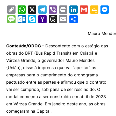
C
W
X
T
Vi
Pr
Li
G
G
M
o
h
el
b
in
n
m
o
e
M
O
S
Y
T
E
S
p
at
e
er
t
k
ai
o
s
e
ut
k
a
hr
m
h
y
s
gr
e
l
gl
s
s
lo
y
h
e
ai
ar
Mauro Mendes
Li
A
a
dI
e
e
s
o
p
o
a
l
e
Conteúdo/ODOC –
Descontente com o estágio das
n
p
m
n
Cl
n
a
k.
e
o
d
obras do BRT (Bus Rapid Transit) em Cuiabá e
k
p
a
g
g
c
M
s
Várzea Grande, o governador Mauro Mendes
s
e
e
o
ai
(União), disse à imprensa que vai “apertar” as
sr
m
l
empresas para o cumprimento do cronograma
o
pactuado entre as partes e afirmou que o contrato
vai ser cumprido, sob pena de ser rescindido. O
o
modal começou a ser construído em abril de 2023
m
em Várzea Grande. Em janeiro deste ano, as obras
começaram na Capital.