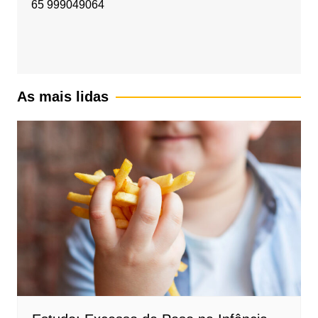
65 999049064
As mais lidas