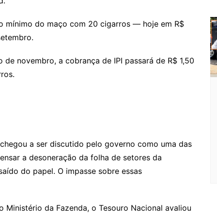
d.
sr
o
eço mínimo do maço com 20 cigarros — hoje em R$
o
setembro.
m
iro de novembro, a cobrança de IPI passará de R$ 1,50
ros.
o chegou a ser discutido pelo governo como uma das
nsar a desoneração da folha de setores da
saído do papel. O impasse sobre essas
 Ministério da Fazenda, o Tesouro Nacional avaliou