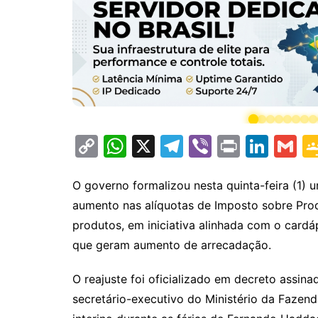
C
W
X
T
Vi
Pr
Li
G
o
h
el
b
in
n
m
p
at
e
er
t
k
ai
O governo formalizou nesta quinta-feira (1)
aumento nas alíquotas de Imposto sobre Produ
y
s
gr
e
l
produtos, em iniciativa alinhada com o car
Li
A
a
dI
que geram aumento de arrecadação.
n
p
m
n
k
p
O reajuste foi oficializado em decreto assinad
secretário-executivo do Ministério da Fazend