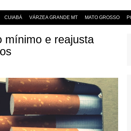
CUIABÁ
VÁRZEA GRANDE MT
MATO GROSSO
P
 mínimo e reajusta
ros