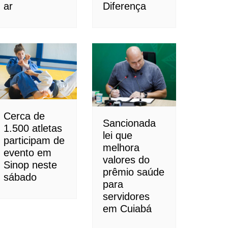
ar
Diferença
Cerca de
Sancionada
1.500 atletas
lei que
participam de
melhora
evento em
valores do
Sinop neste
prêmio saúde
sábado
para
servidores
em Cuiabá