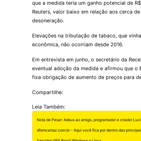
que a medida teria um ganho potencial de R
Reuters, valor baixo em relação aos cerca d
desoneração.
Elevações na tributação de tabaco, que vin
econômica, não ocorriam desde 2016.
Em entrevista em junho, o secretário da Recei
eventual adoção da medida e afirmou que o Br
fixa obrigação de aumento de preços para de
Compartilhe:
Leia Também:
Nota de Pesar: Adeus ao amigo, programador e criador Luci
dfemcartaz.com.br - Aqui você fica por dentro das principais
Servidor VPS Brasil Windows e Linux