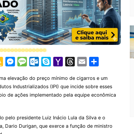
G
M
M
O
S
Y
T
E
S
o
e
e
ut
k
a
hr
m
h
o
s
s
lo
y
h
e
ai
ar
 uma elevação do preço mínimo de cigarros e um
tos Industrializados (IPI) que incide sobre esses
gl
s
s
o
p
o
a
l
e
dápio de ações implementado pela equipe econômica
e
e
a
k.
e
o
d
Cl
n
g
c
M
s
a
g
e
o
ai
o pelo presidente Luiz Inácio Lula da Silva e o
s
er
m
l
a, Dario Durigan, que exerce a função de ministro