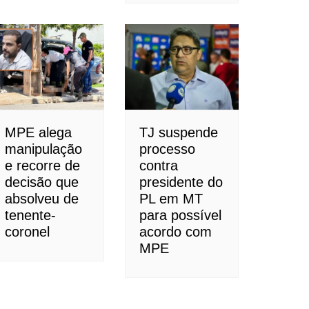
MPE alega
TJ suspende
manipulação
processo
e recorre de
contra
decisão que
presidente do
absolveu de
PL em MT
tenente-
para possível
coronel
acordo com
MPE