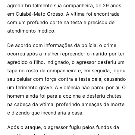
Li
A
a
dI
e
e
agredir brutalmente sua companheira, de 29 anos
s
o
p
o
a
l
e
em Cuiabá-Mato Grosso. A vítima foi encontrada
n
p
m
n
Cl
n
a
k.
e
o
d
com um profundo corte na testa e precisou de
k
p
a
g
g
c
M
s
atendimento médico.
s
e
e
o
ai
sr
m
l
De acordo com informações da polícia, o crime
o
ocorreu após a mulher repreender o marido por ter
agredido o filho. Indignado, o agressor desferiu um
o
tapa no rosto da companheira e, em seguida, jogou
m
seu celular com força contra a testa dela, causando
um ferimento grave. A violência não parou por aí. O
homem ainda foi para a cozinha e desferiu chutes
na cabeça da vítima, proferindo ameaças de morte
e dizendo que incendiaria a casa.
Após o ataque, o agressor fugiu pelos fundos da