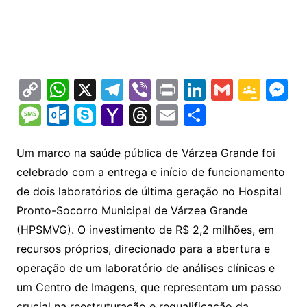
C
W
X
T
Vi
Pr
Li
G
G
M
o
h
el
b
in
n
m
o
e
M
O
S
Y
T
E
S
p
at
e
er
t
k
ai
o
s
e
ut
k
a
hr
m
h
y
s
gr
e
l
gl
s
s
lo
y
h
e
ai
ar
Um marco na saúde pública de Várzea Grande foi
Li
A
a
dI
e
e
celebrado com a entrega e início de funcionamento
s
o
p
o
a
l
e
de dois laboratórios de última geração no Hospital
n
p
m
n
Cl
n
a
k.
e
o
d
Pronto-Socorro Municipal de Várzea Grande
k
p
a
g
g
c
M
s
(HPSMVG). O investimento de R$ 2,2 milhões, em
s
e
e
o
ai
recursos próprios, direcionado para a abertura e
sr
m
l
operação de um laboratório de análises clínicas e
o
um Centro de Imagens, que representam um passo
crucial na reestruturação e requalificação da