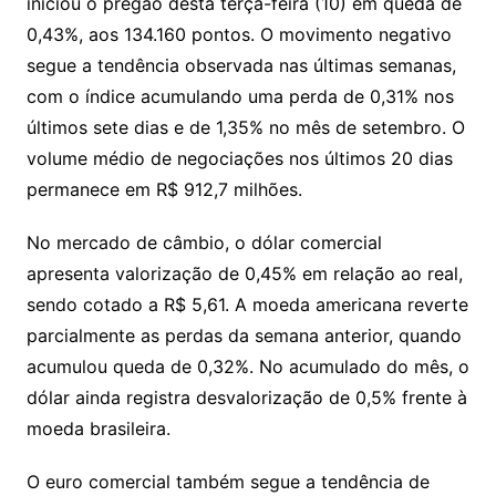
Li
A
a
dI
e
e
iniciou o pregão desta terça-feira (10) em queda de
s
o
p
o
a
l
e
0,43%, aos 134.160 pontos. O movimento negativo
n
p
m
n
Cl
n
a
k.
e
o
d
segue a tendência observada nas últimas semanas,
k
p
a
g
g
c
M
s
com o índice acumulando uma perda de 0,31% nos
s
e
e
o
ai
últimos sete dias e de 1,35% no mês de setembro. O
sr
m
l
volume médio de negociações nos últimos 20 dias
o
permanece em R$ 912,7 milhões.
o
No mercado de câmbio, o dólar comercial
m
apresenta valorização de 0,45% em relação ao real,
sendo cotado a R$ 5,61. A moeda americana reverte
parcialmente as perdas da semana anterior, quando
acumulou queda de 0,32%. No acumulado do mês, o
dólar ainda registra desvalorização de 0,5% frente à
moeda brasileira.
O euro comercial também segue a tendência de