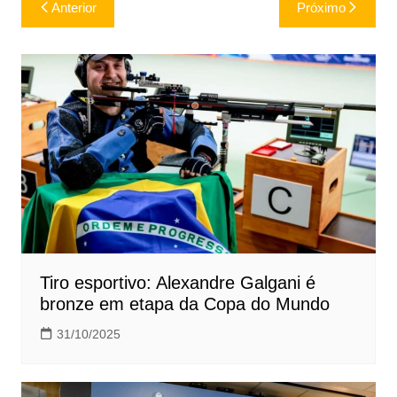
Navegação
Anterior
Próximo
de
Post
Tiro esportivo: Alexandre Galgani é
bronze em etapa da Copa do Mundo
31/10/2025