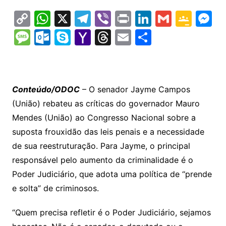
C
W
X
T
Vi
Pr
Li
G
G
M
o
h
el
b
in
n
m
o
e
M
O
S
Y
T
E
S
p
at
e
er
t
k
ai
o
s
e
ut
k
a
hr
m
h
y
s
gr
e
l
gl
s
s
lo
y
h
e
ai
ar
Li
A
a
dI
e
e
s
o
p
o
a
l
e
Conteúdo/ODOC
– O senador Jayme Campos
n
p
m
n
Cl
n
a
k.
e
o
d
(União) rebateu as críticas do governador Mauro
k
p
a
g
g
c
M
s
Mendes (União) ao Congresso Nacional sobre a
s
e
e
o
ai
suposta frouxidão das leis penais e a necessidade
sr
m
l
de sua reestruturação. Para Jayme, o principal
o
responsável pelo aumento da criminalidade é o
Poder Judiciário, que adota uma política de “prende
o
e solta” de criminosos.
m
“Quem precisa refletir é o Poder Judiciário, sejamos