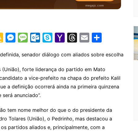
G
M
M
O
S
Y
T
E
S
o
e
e
ut
k
a
hr
m
h
o
s
s
lo
y
h
e
ai
ar
efinida, senador diálogo com aliados sobre escolha
gl
s
s
o
p
o
a
l
e
União), forte liderança do partido em Mato
e
e
a
k.
e
o
d
andidato a vice-prefeito na chapa do prefeito Kalil
Cl
n
g
c
M
s
que a definição ocorrerá ainda na primeira quinzena
a
g
e
o
ai
 será anunciado”.
s
er
m
l
não tem nome melhor do que o do presidente da
sr
ro Tolares (União), o Pedrinho, mas destacou a
o
os partidos aliados e, principalmente, com a
o