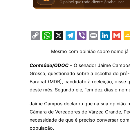
C
W
X
T
Vi
Pr
Li
G
o
h
el
b
in
n
m
p
at
e
er
t
k
ai
Mesmo com opinião sobre nome já d
y
s
gr
e
l
Conteúdo/ODOC
– O senador Jaime Campos (
Li
A
a
dI
Grosso, questionado sobre a escolha do pré-c
n
p
m
n
Baracat (MDB), candidato à reeleição, disse 
k
p
deste mês. Segundo ele, “em dez dias o nome
Jaime Campos declarou que na sua opinião 
Câmara de Vereadores de Várzea Grande, Ped
necessidade de que é preciso conversar com 
população.