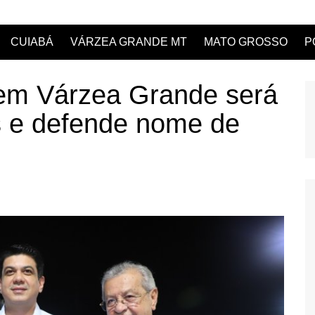
CUIABÁ
VÁRZEA GRANDE MT
MATO GROSSO
P
 em Várzea Grande será
s e defende nome de