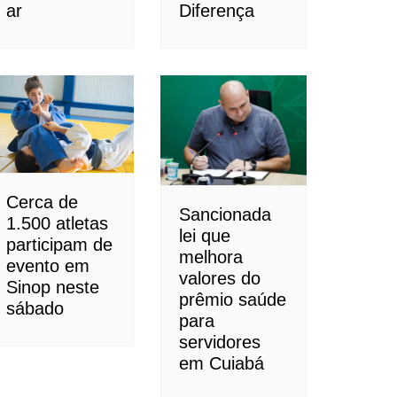
ar
Diferença
Cerca de
Sancionada
1.500 atletas
lei que
participam de
melhora
evento em
valores do
Sinop neste
prêmio saúde
sábado
para
servidores
em Cuiabá