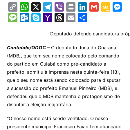
C
W
X
T
Vi
Pr
Li
G
G
M
o
h
el
b
in
n
m
o
e
M
O
S
Y
T
E
S
p
at
e
er
t
k
ai
o
s
e
ut
k
a
hr
m
h
y
s
gr
e
l
gl
s
s
lo
y
h
e
ai
ar
Deputado defende candidatura própr
Li
A
a
dI
e
e
s
o
p
o
a
l
e
Conteúdo/ODOC
– O deputado Juca do Guaraná
n
p
m
n
Cl
n
a
k.
e
o
d
(MDB), que tem seu nome colocado pelo comando
k
p
a
g
g
c
M
s
do partido em Cuiabá como pré-candidato a
s
e
e
o
ai
prefeito, admitiu à imprensa nesta quinta-feira (18),
sr
m
l
que o seu nome está sendo colocado para disputar
o
a sucessão do prefeito Emanuel Pinheiro (MDB), e
defendeu que o MDB mantenha o protagonismo de
o
disputar a eleição majoritária.
m
“O nosso nome está sendo ventilado. O nosso
presidente municipal Francisco Faiad tem afiançado