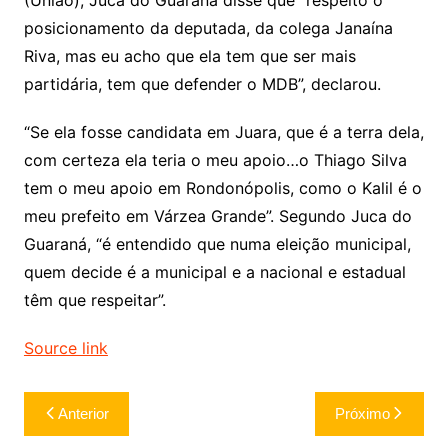
(União), Juca do Guaraná disse que “respeito o
posicionamento da deputada, da colega Janaína
Riva, mas eu acho que ela tem que ser mais
partidária, tem que defender o MDB”, declarou.
“Se ela fosse candidata em Juara, que é a terra dela,
com certeza ela teria o meu apoio…o Thiago Silva
tem o meu apoio em Rondonópolis, como o Kalil é o
meu prefeito em Várzea Grande”. Segundo Juca do
Guaraná, “é entendido que numa eleição municipal,
quem decide é a municipal e a nacional e estadual
têm que respeitar”.
Source link
Navegação
Anterior
Próximo
de