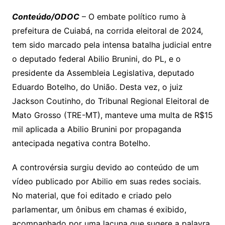
n
p
m
n
Cl
n
a
k.
e
o
d
Conteúdo/ODOC
– O embate político rumo à
k
p
a
g
g
c
M
s
prefeitura de Cuiabá, na corrida eleitoral de 2024,
s
e
e
o
ai
tem sido marcado pela intensa batalha judicial entre
sr
m
l
o deputado federal Abilio Brunini, do PL, e o
o
presidente da Assembleia Legislativa, deputado
Eduardo Botelho, do União. Desta vez, o juiz
o
Jackson Coutinho, do Tribunal Regional Eleitoral de
m
Mato Grosso (TRE-MT), manteve uma multa de R$15
mil aplicada a Abilio Brunini por propaganda
antecipada negativa contra Botelho.
A controvérsia surgiu devido ao conteúdo de um
vídeo publicado por Abilio em suas redes sociais.
No material, que foi editado e criado pelo
parlamentar, um ônibus em chamas é exibido,
acompanhado por uma lacuna que sugere a palavra