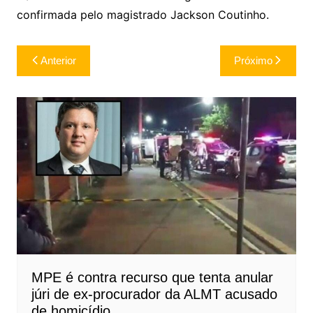
confirmada pelo magistrado Jackson Coutinho.
Navegação
Anterior
Próximo
de
Post
MPE é contra recurso que tenta anular
júri de ex-procurador da ALMT acusado
de homicídio