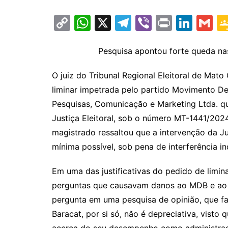
C
W
X
T
Vi
Pr
Li
G
o
h
el
b
in
n
m
p
at
e
er
t
k
ai
Pesquisa apontou forte queda nas
y
s
gr
e
l
O juiz do Tribunal Regional Eleitoral de Mat
Li
A
a
dI
liminar impetrada pelo partido Movimento De
n
p
m
n
Pesquisas, Comunicação e Marketing Ltda. q
k
p
Justiça Eleitoral, sob o número MT-1441/2024
magistrado ressaltou que a intervenção da Jus
mínima possível, sob pena de interferência in
Em uma das justificativas do pedido de limin
perguntas que causavam danos ao MDB e ao pr
pergunta em uma pesquisa de opinião, que faç
Baracat, por si só, não é depreciativa, visto 