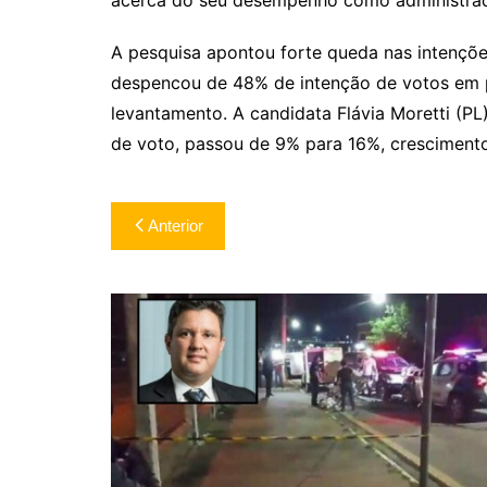
acerca do seu desempenho como administrado
A pesquisa apontou forte queda nas intenções
despencou de 48% de intenção de votos em 
levantamento. A candidata Flávia Moretti (PL)
de voto, passou de 9% para 16%, crescimen
Navegação
Anterior
de
Post