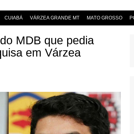
CUIABÁ
VÁRZEA GRANDE MT
MATO GROSSO
P
r do MDB que pedia
quisa em Várzea