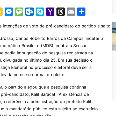
G
M
M
O
S
Y
T
E
S
o
e
e
ut
k
a
hr
m
h
o
s
s
lo
y
h
e
ai
ar
 intenções de voto de pré-candidato do partido e salto n
gl
s
s
o
p
o
a
l
e
o Grosso, Carlos Roberto Barros de Campos, indeferiu
e
e
a
k.
e
o
d
mocrático Brasileiro (MDB), contra a Sensor
Cl
n
g
c
M
s
ue pedia impugnação de pesquisa registrada na
a
g
e
o
ai
, divulgada no último dia 25. Em sua decisão o
s
er
m
l
tiça Eleitoral no processo eleitoral deve ser a
devida no curso normal do pleito.
sr
o
ar, o partido alegou que a pesquisa continha
o
é-candidato, Kalil Baracat. “A existência de
m
a referência a administração do prefeito Kalil
que o mandatário público está sujeito ao escrutínio