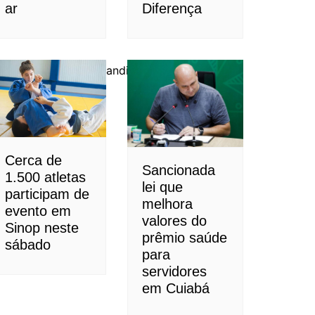
ar
Diferença
os números da pré-candidata Flávia Moretti
Cerca de
Sancionada
1.500 atletas
lei que
participam de
melhora
evento em
valores do
Sinop neste
prêmio saúde
sábado
para
servidores
em Cuiabá