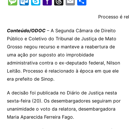
M
O
S
Y
T
E
S
p
at
e
er
t
k
ai
o
s
e
ut
k
a
hr
m
h
y
s
gr
e
l
gl
s
s
lo
y
h
e
ai
ar
Processo é re
Li
A
a
dI
e
e
s
o
p
o
a
l
e
Conteúdo/ODOC
– A Segunda Câmara de Direito
n
p
m
n
Cl
n
a
k.
e
o
d
Público e Coletivo do Tribunal de Justiça de Mato
k
p
a
g
g
c
M
s
Grosso negou recurso e manteve a reabertura de
s
e
e
o
ai
uma ação por suposto ato improbidade
sr
m
l
administrativa contra o ex-deputado federal, Nilson
o
Leitão. Processo é relacionado à época em que ele
era prefeito de Sinop.
o
m
A decisão foi publicada no Diário de Justiça nesta
sexta-feira (20). Os desembargadores seguiram por
unanimidade o voto da relatora, desembargadora
Maria Aparecida Ferreira Fago.