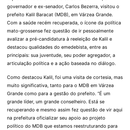
s
lo
y
h
e
ai
ar
Li
A
a
dI
e
e
governador e ex-senador, Carlos Bezerra, visitou o
s
o
p
o
a
l
e
prefeito Kalil Baracat (MDB), em Várzea Grande.
n
p
m
n
Cl
n
a
k.
e
o
d
Com a saúde recém recuperada, o ícone da política
k
p
a
g
g
c
M
s
mato-grossense fez questão de ir pessoalmente
s
e
e
o
ai
avalizar a pré-candidatura à reeleição de Kalil e
sr
m
l
destacou qualidades do emedebista, entre as
o
principais: sua juventude, seu poder agregador, a
o
articulação política e a ação baseada no diálogo.
m
Como destacou Kalil, foi uma visita de cortesia, mas
muito significativa, tanto para o MDB em Várzea
Grande como para a gestão do prefeito. “É um
grande líder, um grande conselheiro. Está se
recuperando e mesmo assim fez questão de vir aqui
na prefeitura oficializar seu apoio ao projeto
político do MDB que estamos reestruturando para