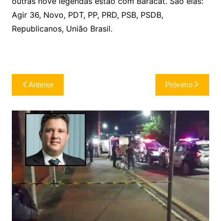
outras nove legendas estão com Baracat. São elas:
Agir 36, Novo, PDT, PP, PRD, PSB, PSDB,
Republicanos, União Brasil.
Navegação
Anterior
Próximo
de
Post