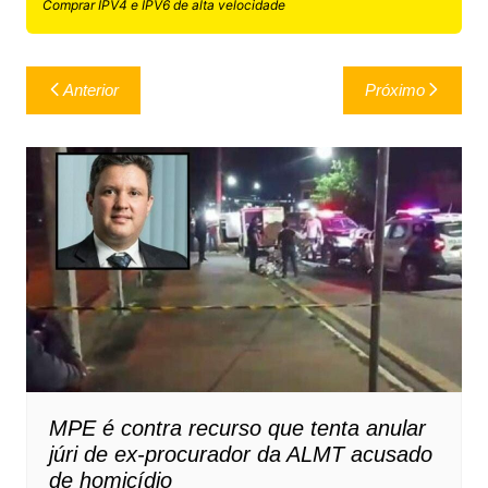
Comprar IPV4 e IPV6 de alta velocidade
Navegação
Anterior
Próximo
de
Post
MPE é contra recurso que tenta anular
júri de ex-procurador da ALMT acusado
de homicídio