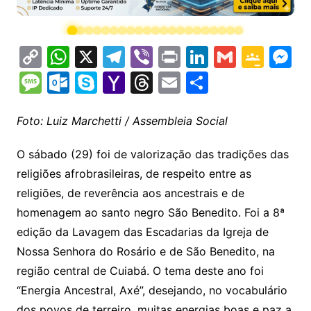
C
W
X
T
Vi
Pr
Li
G
G
M
o
h
el
b
in
n
m
o
e
M
O
S
Y
T
E
S
p
at
e
er
t
k
ai
o
s
e
ut
k
a
hr
m
h
y
s
gr
e
l
gl
s
s
lo
y
h
e
ai
ar
Foto: Luiz Marchetti / Assembleia Social
Li
A
a
dI
e
e
s
o
p
o
a
l
e
O sábado (29) foi de valorização das tradições das
n
p
m
n
Cl
n
a
k.
e
o
d
religiões afrobrasileiras, de respeito entre as
k
p
a
g
g
c
M
s
religiões, de reverência aos ancestrais e de
s
e
e
o
ai
homenagem ao santo negro São Benedito. Foi a 8ª
sr
m
l
edição da Lavagem das Escadarias da Igreja de
o
Nossa Senhora do Rosário e de São Benedito, na
região central de Cuiabá. O tema deste ano foi
o
“Energia Ancestral, Axé”, desejando, no vocabulário
m
dos povos de terreiro, muitas energias boas e paz a