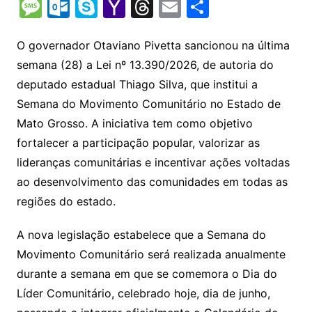
o
h
el
b
in
n
m
o
e
M
O
S
Y
T
E
S
p
at
e
er
t
k
ai
o
s
e
ut
k
a
hr
m
h
y
s
gr
e
l
gl
s
s
lo
y
h
e
ai
ar
O governador Otaviano Pivetta sancionou na última
Li
A
a
dI
e
e
semana (28) a Lei nº 13.390/2026, de autoria do
s
o
p
o
a
l
e
deputado estadual Thiago Silva, que institui a
n
p
m
n
Cl
n
a
k.
e
o
d
Semana do Movimento Comunitário no Estado de
k
p
a
g
g
c
M
s
Mato Grosso. A iniciativa tem como objetivo
s
e
e
o
ai
fortalecer a participação popular, valorizar as
sr
m
l
lideranças comunitárias e incentivar ações voltadas
o
ao desenvolvimento das comunidades em todas as
o
regiões do estado.
m
A nova legislação estabelece que a Semana do
Movimento Comunitário será realizada anualmente
durante a semana em que se comemora o Dia do
Líder Comunitário, celebrado hoje, dia de junho,