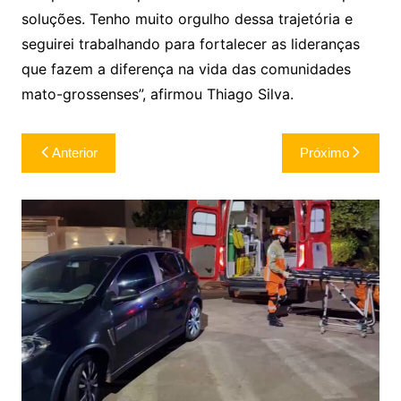
soluções. Tenho muito orgulho dessa trajetória e
seguirei trabalhando para fortalecer as lideranças
que fazem a diferença na vida das comunidades
mato-grossenses”, afirmou Thiago Silva.
Navegação
Anterior
Próximo
de
Post