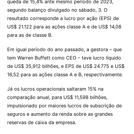
queda de 15,4% ante mesmo período de 2023,
n
p
m
n
Cl
n
a
k.
e
o
d
segundo balanço divulgado no sábado, 3. O
k
p
a
g
g
c
M
s
resultado corresponde a lucro por ação (EPS) de
s
e
e
o
ai
US$ 21.122 para as ações classe A e de US$ 14,08
sr
m
l
para as de classe B.
o
Em igual período do ano passado, a gestora – que
o
tem Warren Buffett como CEO – teve lucro líquido
m
de US$ 35,912 bilhões, e EPS de US$ 24.775 e US$
16,52 para as ações classe A e B, respectivamente.
Já os lucros operacionais saltaram 15% na
comparação anual, para US$ 11,598 bilhões,
impulsionado por maiores lucros de subscrição de
seguros e aumento da renda sobre as grandes
reservas de caixa da empresa.