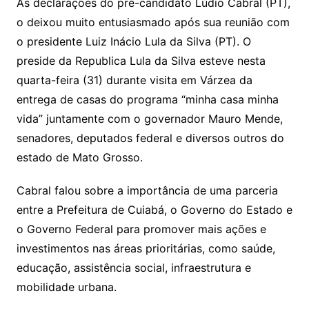
e
o
ai
As declarações do pré-candidato Lúdio Cabral (PT),
sr
m
l
o deixou muito entusiasmado após sua reunião com
o
o presidente Luiz Inácio Lula da Silva (PT). O
o
preside da Republica Lula da Silva esteve nesta
m
quarta-feira (31) durante visita em Várzea da
entrega de casas do programa “minha casa minha
vida” juntamente com o governador Mauro Mende,
senadores, deputados federal e diversos outros do
estado de Mato Grosso.
Cabral falou sobre a importância de uma parceria
entre a Prefeitura de Cuiabá, o Governo do Estado e
o Governo Federal para promover mais ações e
investimentos nas áreas prioritárias, como saúde,
educação, assistência social, infraestrutura e
mobilidade urbana.