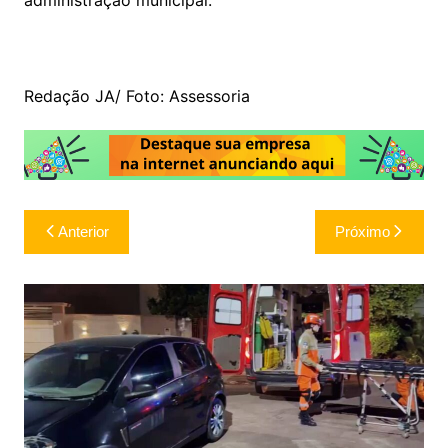
administração municipal.
Redação JA/ Foto: Assessoria
Navegação
Anterior
Próximo
de
Post