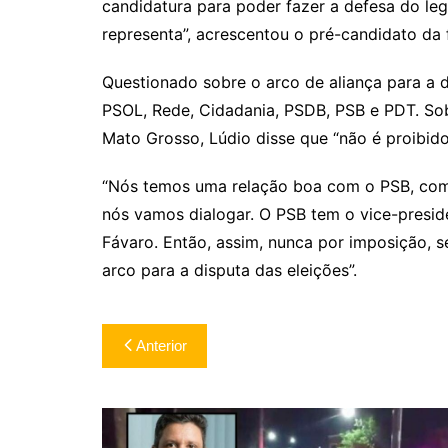
candidatura para poder fazer a defesa do le
representa”, acrescentou o pré-candidato da
Questionado sobre o arco de aliança para a 
PSOL, Rede, Cidadania, PSDB, PSB e PDT. S
Mato Grosso, Lúdio disse que “não é proibido
“Nós temos uma relação boa com o PSB, com o
nós vamos dialogar. O PSB tem o vice-presid
Fávaro. Então, assim, nunca por imposição, 
arco para a disputa das eleições”.
Navegação
Anterior
de
Post