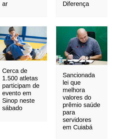
ar
Diferença
ça
Cerca de
Sancionada
1.500 atletas
lei que
participam de
melhora
evento em
valores do
Sinop neste
prêmio saúde
sábado
para
servidores
em Cuiabá