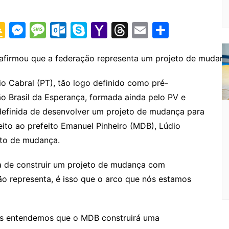
G
M
M
O
S
Y
T
E
S
o
e
e
ut
k
a
hr
m
h
o
s
s
lo
y
h
e
ai
ar
afirmou que a federação representa um projeto de mudan
gl
s
s
o
p
o
a
l
e
o Cabral (PT), tão logo definido como pré-
e
e
a
k.
e
o
d
ão Brasil da Esperança, formada ainda pelo PV e
Cl
n
g
c
M
s
efinida de desenvolver um projeto de mudança para
a
g
e
o
ai
eito ao prefeito Emanuel Pinheiro (MDB), Lúdio
s
er
m
l
eto de mudança.
sr
 de construir um projeto de mudança com
o
ão representa, é isso que o arco que nós estamos
o
m
nós entendemos que o MDB construirá uma