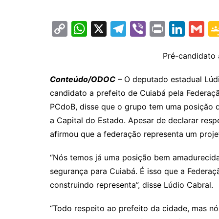
C
W
X
T
Vi
Pr
Li
G
o
h
el
b
in
n
m
p
at
e
er
t
k
ai
Pré-candidato 
y
s
gr
e
l
Conteúdo/ODOC
– O deputado estadual Lúdi
Li
A
a
dI
candidato a prefeito de Cuiabá pela Federaç
n
p
m
n
PCdoB, disse que o grupo tem uma posição d
k
p
a Capital do Estado. Apesar de declarar resp
afirmou que a federação representa um proj
“Nós temos já uma posição bem amadurecida
segurança para Cuiabá. É isso que a Federaç
construindo representa”, disse Lúdio Cabral.
“Todo respeito ao prefeito da cidade, mas 