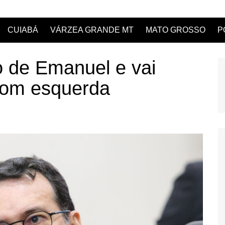
CUIABÁ
VÁRZEA GRANDE MT
MATO GROSSO
P
o de Emanuel e vai
 com esquerda