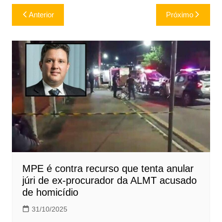
Navegação
Anterior
Próximo
de
Post
MPE é contra recurso que tenta anular
júri de ex-procurador da ALMT acusado
de homicídio
31/10/2025