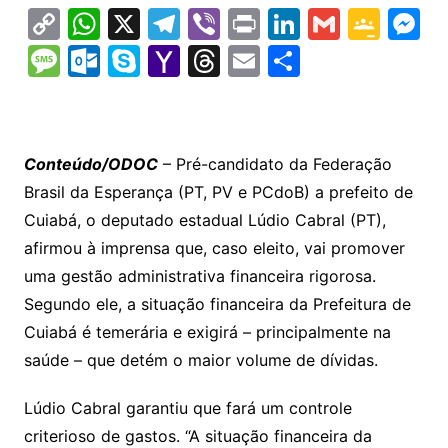
C
W
X
T
Vi
Pr
Li
G
G
M
o
h
el
b
in
n
m
o
e
M
O
S
Y
T
E
S
p
at
e
er
t
k
ai
o
s
e
ut
k
a
hr
m
h
y
s
gr
e
l
gl
s
s
lo
y
h
e
ai
ar
Li
A
a
dI
e
e
s
o
p
o
a
l
e
Conteúdo/ODOC
– Pré-candidato da Federação
n
p
m
n
Cl
n
a
k.
e
o
d
Brasil da Esperança (PT, PV e PCdoB) a prefeito de
k
p
a
g
g
c
M
s
Cuiabá, o deputado estadual Lúdio Cabral (PT),
s
e
e
o
ai
afirmou à imprensa que, caso eleito, vai promover
sr
m
l
uma gestão administrativa financeira rigorosa.
o
Segundo ele, a situação financeira da Prefeitura de
Cuiabá é temerária e exigirá – principalmente na
o
saúde – que detém o maior volume de dívidas.
m
Lúdio Cabral garantiu que fará um controle
criterioso de gastos. “A situação financeira da