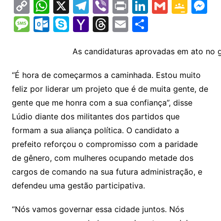
C
W
X
T
Vi
Pr
Li
G
G
M
o
h
el
b
in
n
m
o
e
M
O
S
Y
T
E
S
p
at
e
er
t
k
ai
o
s
e
ut
k
a
hr
m
h
y
s
gr
e
l
gl
s
s
lo
y
h
e
ai
ar
As candidaturas aprovadas em ato no gin
Li
A
a
dI
e
e
s
o
p
o
a
l
e
“É hora de começarmos a caminhada. Estou muito
n
p
m
n
Cl
n
a
k.
e
o
d
feliz por liderar um projeto que é de muita gente, de
k
p
a
g
g
c
M
s
gente que me honra com a sua confiança”, disse
s
e
e
o
ai
Lúdio diante dos militantes dos partidos que
sr
m
l
formam a sua aliança política. O candidato a
o
prefeito reforçou o compromisso com a paridade
de gênero, com mulheres ocupando metade dos
o
cargos de comando na sua futura administração, e
m
defendeu uma gestão participativa.
“Nós vamos governar essa cidade juntos. Nós