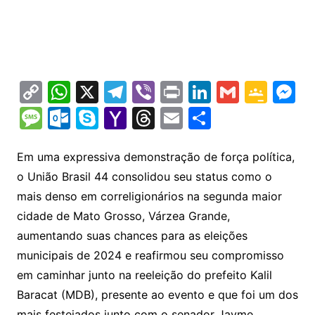
C
W
X
T
Vi
Pr
Li
G
G
M
o
h
el
b
in
n
m
o
e
M
O
S
Y
T
E
S
p
at
e
er
t
k
ai
o
s
e
ut
k
a
hr
m
h
y
s
gr
e
l
gl
s
s
lo
y
h
e
ai
ar
Em uma expressiva demonstração de força política,
Li
A
a
dI
e
e
o União Brasil 44 consolidou seu status como o
s
o
p
o
a
l
e
mais denso em correligionários na segunda maior
n
p
m
n
Cl
n
a
k.
e
o
d
cidade de Mato Grosso, Várzea Grande,
k
p
a
g
g
c
M
s
aumentando suas chances para as eleições
s
e
e
o
ai
municipais de 2024 e reafirmou seu compromisso
sr
m
l
em caminhar junto na reeleição do prefeito Kalil
o
Baracat (MDB), presente ao evento e que foi um dos
mais festejados junto com o senador Jayme