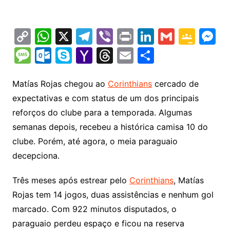
C
W
X
T
Vi
Pr
Li
G
G
M
o
h
el
b
in
n
m
o
e
M
O
S
Y
T
E
S
p
at
e
er
t
k
ai
o
s
e
ut
k
a
hr
m
h
y
s
gr
e
l
gl
s
s
lo
y
h
e
ai
ar
Matías Rojas chegou ao
Corinthians
cercado de
Li
A
a
dI
e
e
expectativas e com status de um dos principais
s
o
p
o
a
l
e
reforços do clube para a temporada. Algumas
n
p
m
n
Cl
n
a
k.
e
o
d
semanas depois, recebeu a histórica camisa 10 do
k
p
a
g
g
c
M
s
clube. Porém, até agora, o meia paraguaio
s
e
e
o
ai
decepciona.
sr
m
l
o
Três meses após estrear pelo
Corinthians
, Matías
Rojas tem 14 jogos, duas assistências e nenhum gol
o
marcado. Com 922 minutos disputados, o
m
paraguaio perdeu espaço e ficou na reserva