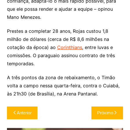
confiança, adaptá-lo o mais rápido possível, para
que ele possa render e ajudar a equipe – opinou
Mano Menezes.
Prestes a completar 28 anos, Rojas custou 1,8
milhão de dólares (cerca de R$ 8,6 milhões na
cotação da época) ao
Corinthians
, entre luvas e
comissões. O paraguaio assinou contrato de três
temporadas.
A três pontos da zona de rebaixamento, o Timão
volta a campo nessa quarta-feira, contra o Cuiabá,
às 21h30 (de Brasília), na Arena Pantanal.
Navegação
Anterior
Próximo
de
Post