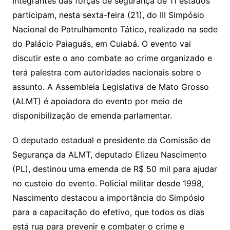
y
s
gr
e
l
gl
s
s
lo
y
h
e
ai
ar
Integrantes das forças de segurança de 11 estados
Li
A
a
dI
e
e
participam, nesta sexta-feira (21), do III Simpósio
s
o
p
o
a
l
e
Nacional de Patrulhamento Tático, realizado na sede
n
p
m
n
Cl
n
a
k.
e
o
d
do Palácio Paiaguás, em Cuiabá. O evento vai
k
p
a
g
g
c
M
s
discutir este o ano combate ao crime organizado e
s
e
e
o
ai
terá palestra com autoridades nacionais sobre o
sr
m
l
assunto. A Assembleia Legislativa de Mato Grosso
o
(ALMT) é apoiadora do evento por meio de
o
disponibilização de emenda parlamentar.
m
O deputado estadual e presidente da Comissão de
Segurança da ALMT, deputado Elizeu Nascimento
(PL), destinou uma emenda de R$ 50 mil para ajudar
no custeio do evento. Policial militar desde 1998,
Nascimento destacou a importância do Simpósio
para a capacitação do efetivo, que todos os dias
está rua para prevenir e combater o crime e