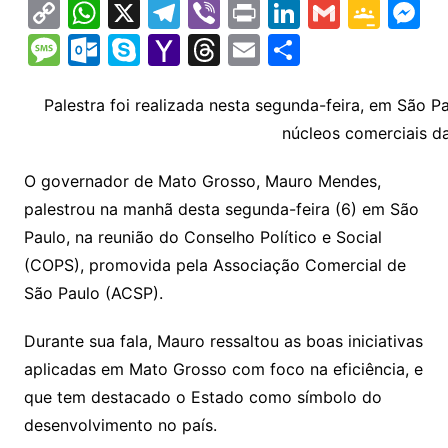
C
W
X
T
Vi
Pr
Li
G
G
M
o
h
el
b
in
n
m
o
e
M
O
S
Y
T
E
S
p
at
e
er
t
k
ai
o
s
e
ut
k
a
hr
m
h
y
s
gr
e
l
gl
s
s
lo
y
h
e
ai
ar
Palestra foi realizada nesta segunda-feira, em São 
Li
A
a
dI
e
e
núcleos comerciais da
s
o
p
o
a
l
e
n
p
m
n
Cl
n
a
k.
e
o
d
O governador de Mato Grosso, Mauro Mendes,
k
p
a
g
g
c
M
s
palestrou na manhã desta segunda-feira (6) em São
s
e
e
o
ai
Paulo, na reunião do Conselho Político e Social
sr
m
l
(COPS), promovida pela Associação Comercial de
o
São Paulo (ACSP).
o
Durante sua fala, Mauro ressaltou as boas iniciativas
m
aplicadas em Mato Grosso com foco na eficiência, e
que tem destacado o Estado como símbolo do
desenvolvimento no país.