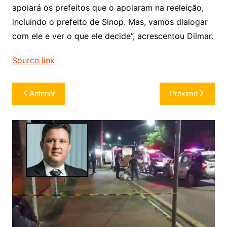
apoiará os prefeitos que o apoiaram na reeleição,
incluindo o prefeito de Sinop. Mas, vamos dialogar
com ele e ver o que ele decide”, acrescentou Dilmar.
Source link
Navegação
Anterior
Próximo
de
Post