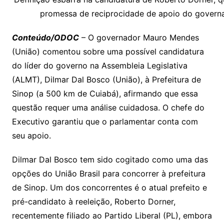
y
s
gr
e
l
gl
s
s
lo
y
h
e
ai
ar
Li
A
a
dI
e
e
promessa de reciprocidade de apoio do govern
s
o
p
o
a
l
e
n
p
m
n
Cl
n
a
k.
e
o
d
Conteúdo/ODOC
– O governador Mauro Mendes
k
p
a
g
g
c
M
s
(União) comentou sobre uma possível candidatura
s
e
e
o
ai
do líder do governo na Assembleia Legislativa
sr
m
l
(ALMT), Dilmar Dal Bosco (União), à Prefeitura de
o
Sinop (a 500 km de Cuiabá), afirmando que essa
questão requer uma análise cuidadosa. O chefe do
o
Executivo garantiu que o parlamentar conta com
m
seu apoio.
Dilmar Dal Bosco tem sido cogitado como uma das
opções do União Brasil para concorrer à prefeitura
de Sinop. Um dos concorrentes é o atual prefeito e
pré-candidato à reeleição, Roberto Dorner,
recentemente filiado ao Partido Liberal (PL), embora