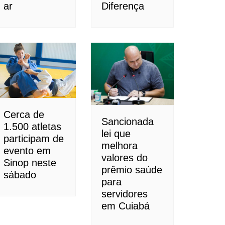
ar
Diferença
Cerca de
Sancionada
1.500 atletas
lei que
participam de
melhora
evento em
valores do
Sinop neste
prêmio saúde
sábado
para
servidores
em Cuiabá