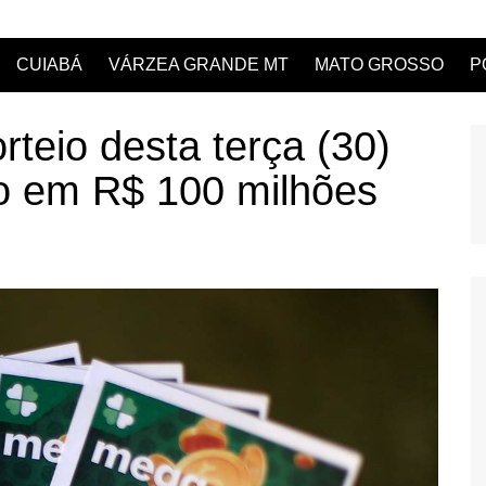
CUIABÁ
VÁRZEA GRANDE MT
MATO GROSSO
P
teio desta terça (30)
o em R$ 100 milhões