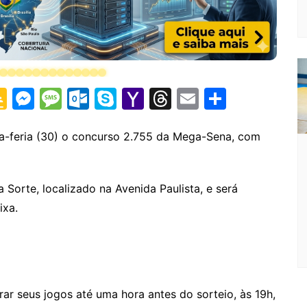
G
M
M
O
S
Y
T
E
S
o
e
e
ut
k
a
hr
m
h
o
s
s
lo
y
h
e
ai
ar
ça-feria (30) o concurso 2.755 da Mega-Sena, com
gl
s
s
o
p
o
a
l
e
e
e
a
k.
e
o
d
 Sorte, localizado na Avenida Paulista, e será
Cl
n
g
c
M
s
ixa.
a
g
e
o
ai
s
er
m
l
sr
o
ar seus jogos até uma hora antes do sorteio, às 19h,