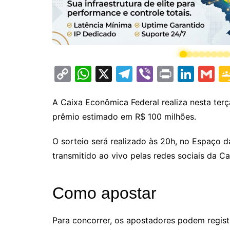
C
W
X
T
Vi
Pr
Li
G
o
h
el
b
in
n
m
p
at
e
er
t
k
ai
A Caixa Econômica Federal realiza nesta ter
prêmio estimado em R$ 100 milhões.
y
s
gr
e
l
Li
A
a
dI
O sorteio será realizado às 20h, no Espaço da
n
p
m
n
transmitido ao vivo pelas redes sociais da Ca
k
p
Como apostar
Para concorrer, os apostadores podem registr