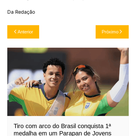
Da Redação
Navegação
Anterior
Próximo
de
Post
Tiro com arco do Brasil conquista 1ª
medalha em um Parapan de Jovens