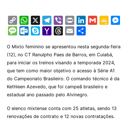
C
W
X
T
Vi
Pr
Li
G
G
M
o
h
el
b
in
n
m
o
e
M
O
S
Y
T
E
S
p
at
e
er
t
k
ai
o
s
e
ut
k
a
hr
m
h
y
s
gr
e
l
gl
s
s
lo
y
h
e
ai
ar
O Mixto feminino se apresentou nesta segunda-feira
Li
A
a
dI
e
e
(12), no CT Ranulpho Paes de Barros, em Cuiabá,
s
o
p
o
a
l
e
para iniciar os treinos visando a temporada 2024,
n
p
m
n
Cl
n
a
k.
e
o
d
que tem como maior objetivo o acesso à Série A1
k
p
a
g
g
c
M
s
do Campeonato Brasileiro. O comando técnico é da
s
e
e
o
ai
Kethleen Azevedo, que foi campeã brasileiro e
sr
m
l
estadual ano passado pelo Alvinegro.
o
O elenco mixtense conta com 25 atletas, sendo 13
o
renovações de contrato e 12 novas contratações.
m