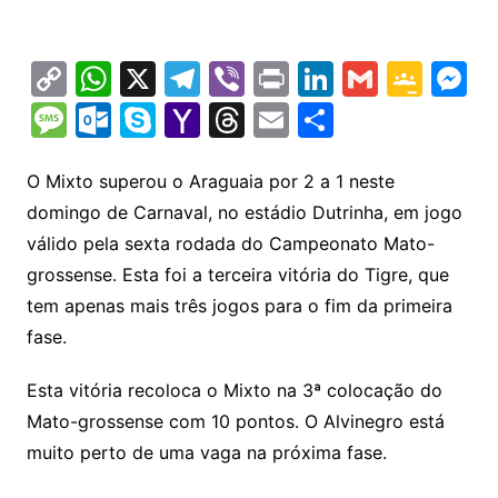
C
W
X
T
Vi
Pr
Li
G
G
M
o
h
el
b
in
n
m
o
e
M
O
S
Y
T
E
S
p
at
e
er
t
k
ai
o
s
e
ut
k
a
hr
m
h
y
s
gr
e
l
gl
s
s
lo
y
h
e
ai
ar
O Mixto superou o Araguaia por 2 a 1 neste
Li
A
a
dI
e
e
domingo de Carnaval, no estádio Dutrinha, em jogo
s
o
p
o
a
l
e
válido pela sexta rodada do Campeonato Mato-
n
p
m
n
Cl
n
a
k.
e
o
d
grossense. Esta foi a terceira vitória do Tigre, que
k
p
a
g
g
c
M
s
tem apenas mais três jogos para o fim da primeira
s
e
e
o
ai
fase.
sr
m
l
o
Esta vitória recoloca o Mixto na 3ª colocação do
Mato-grossense com 10 pontos. O Alvinegro está
o
muito perto de uma vaga na próxima fase.
m