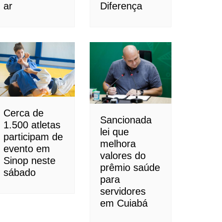
ar
Diferença
Cerca de
Sancionada
1.500 atletas
lei que
participam de
melhora
evento em
valores do
Sinop neste
prêmio saúde
sábado
para
servidores
em Cuiabá