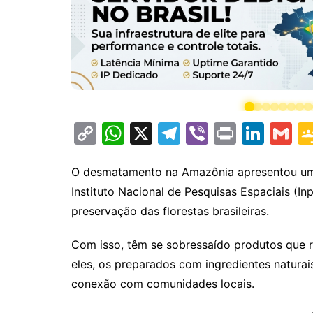
C
W
X
T
Vi
Pr
Li
G
o
h
el
b
in
n
m
p
at
e
er
t
k
ai
O desmatamento na Amazônia apresentou um
Instituto Nacional de Pesquisas Espaciais (I
y
s
gr
e
l
preservação das florestas brasileiras.
Li
A
a
dI
n
p
m
n
Com isso, têm se sobressaído produtos que re
k
p
eles, os preparados com ingredientes natura
conexão com comunidades locais.