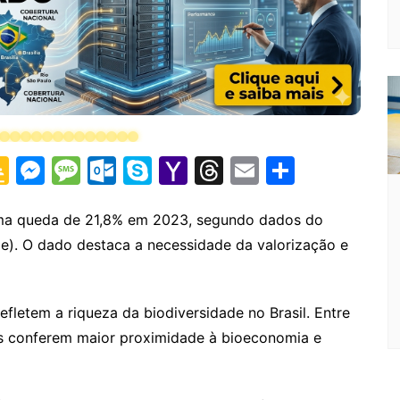
G
M
M
O
S
Y
T
E
S
o
e
e
ut
k
a
hr
m
h
o
s
s
lo
y
h
e
ai
ar
a queda de 21,8% em 2023, segundo dados do
npe). O dado destaca a necessidade da valorização e
gl
s
s
o
p
o
a
l
e
e
e
a
k.
e
o
d
Cl
n
g
c
M
s
fletem a riqueza da biodiversidade no Brasil. Entre
a
g
e
o
ai
is conferem maior proximidade à bioeconomia e
s
er
m
l
sr