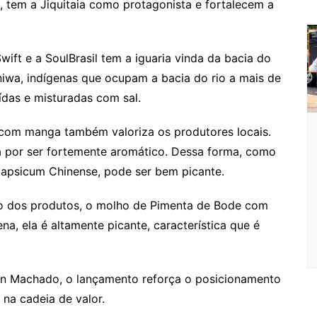
 tem a Jiquitaia como protagonista e fortalecem a
o
o
ift e a SoulBrasil tem a iguaria vinda da bacia do
m
niwa, indígenas que ocupam a bacia do rio a mais de
ídas e misturadas com sal.
 com manga também valoriza os produtores locais.
aca por ser fortemente aromático. Dessa forma, como
Capsicum Chinense, pode ser bem picante.
ão dos produtos, o molho de Pimenta de Bode com
a, ela é altamente picante, característica que é
tin Machado, o lançamento reforça o posicionamento
na cadeia de valor.