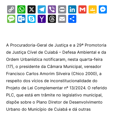
C
W
X
T
Vi
Pr
Li
G
G
M
o
h
el
b
in
n
m
o
e
M
O
S
Y
T
E
S
p
at
e
er
t
k
ai
o
s
e
ut
k
a
hr
m
h
y
s
gr
e
l
gl
s
s
lo
y
h
e
ai
ar
Li
A
a
dI
e
e
s
o
p
o
a
l
e
A Procuradoria-Geral de Justiça e a 29ª Promotoria
n
p
m
n
Cl
n
a
k.
e
o
d
de Justiça Cível de Cuiabá – Defesa Ambiental e da
k
p
a
g
g
c
M
s
Ordem Urbanística notificaram, nesta quarta-feira
s
e
e
o
ai
(17), o presidente da Câmara Municipal, vereador
sr
m
l
Francisco Carlos Amorim Silveira (Chico 2000), a
o
respeito dos vícios de inconstitucionalidade do
Projeto de Lei Complementar nº 13/2024. O referido
o
PLC, que está em trâmite no legislativo municipal,
m
dispõe sobre o Plano Diretor de Desenvolvimento
Urbano do Município de Cuiabá e dá outras