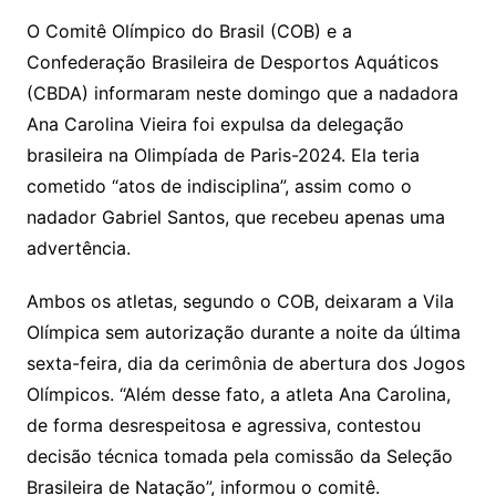
e
ut
k
a
hr
m
h
y
s
gr
e
l
gl
s
s
lo
y
h
e
ai
ar
O Comitê Olímpico do Brasil (COB) e a
Li
A
a
dI
e
e
Confederação Brasileira de Desportos Aquáticos
s
o
p
o
a
l
e
(CBDA) informaram neste domingo que a nadadora
n
p
m
n
Cl
n
a
k.
e
o
d
Ana Carolina Vieira foi expulsa da delegação
k
p
a
g
g
c
M
s
brasileira na Olimpíada de Paris-2024. Ela teria
s
e
e
o
ai
cometido “atos de indisciplina”, assim como o
sr
m
l
nadador Gabriel Santos, que recebeu apenas uma
o
advertência.
o
Ambos os atletas, segundo o COB, deixaram a Vila
m
Olímpica sem autorização durante a noite da última
sexta-feira, dia da cerimônia de abertura dos Jogos
Olímpicos. “Além desse fato, a atleta Ana Carolina,
de forma desrespeitosa e agressiva, contestou
decisão técnica tomada pela comissão da Seleção
Brasileira de Natação”, informou o comitê.