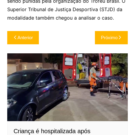
sendo punidas pela organização do Troféu Brasil. O
Superior Tribunal de Justiça Desportiva (STJD) da
modalidade também chegou a analisar o caso.
Navegação
Anterior
Próximo
de
Post
Criança é hospitalizada após